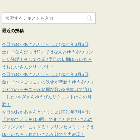
最近の投稿
今日のおかあさんといっしょ(2021年3月6日
土）『なんだっけ!?』ではなんとゆうあつコン
ビが登場！そして今週2度目の初期ゆういちろ
うおにいさんクリップも！
今日のおかあさんといっしょ(2021年3月5日
金）『バスごっこ』の映像が斬新！ゆうあつコ
ンビのハーモニーが綺麗な歌が2曲続けて流れ
ました♪やぎさんゆうびんリクエストはあの月
歌！
今日のおかあさんといっしょ(2021年3月4日）
『おめでとうを100回』でまことおにいさんの
ジャンプがすごすぎる！プリンセスミミィでは
ゆういちろうおにいさんが顔で全力表現！