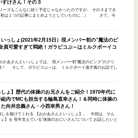
だいすけさん！その３
リーズもこんなに続く予定じゃなかったのですが、 その３までき
当初は１つの記事にまとめようとしていたのに…） さて、今
いっしょ(2021年2月15日）現メンバー初の”魔法のピ
！全員可愛すぎて悶絶！ガラピコぷ～はミルクボーイコ
かあさんといっしょでは、 現メンバー初”魔法のピンク”のクリ
奮！ そして、ガラピコぷ～は、 ミルクボーイ漫才風のお話でし
しょ】歴代の体操のお兄さんをご紹介！1970年代に
番組内でMCも担当する輪島直幸さん！＆同時に体操の
した向井忠義さん・小西幸男さん！
しを届けてくれる 【おかあさんといっしょ】。 今回は、そん
ょ】を 長年支えている”体操のおにいさん”について お話したいと