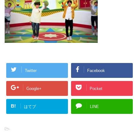
Twitter
Facebook
Google+
Pocket
B!
はてブ
LINE
-