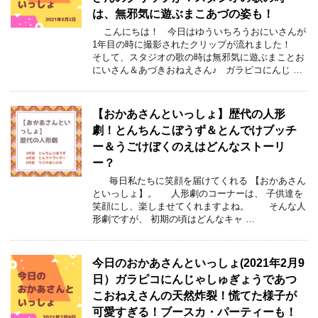
は、無邪気に遊ぶまこあづの姿も！
こんにちは！ 今日はゆういちろうおにいさんが
1年目の時に撮影されたクリップが流れました！
そして、スタジオの歌の時は無邪気に遊ぶまことお
にいさん＆あづきおねえさん♪ ガラピコにんじ …
【おかあさんといっしょ】歴代の人形
劇！とんちんこぼうず＆とんでけブッチ
ー＆うごけぼくのえはどんなストーリ
ー？
毎日私たちに笑顔を届けてくれる 【おかあさん
といっしょ】。 人形劇のコーナーは、 子供達を
笑顔にし、楽しませてくれますよね。 そんな人
形劇ですが、 初期の頃はどんなキャ …
今日のおかあさんといっしょ(2021年2月9
日）ガラピコにんじゃしゅぎょうであつ
こおねえさんの天然炸裂！慌てた様子が
可愛すぎる！ブースカ・パーティーも！