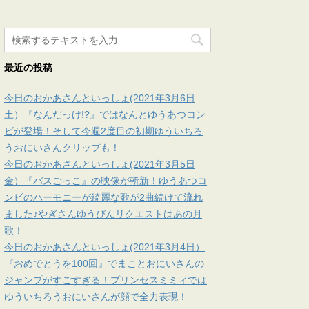
最近の投稿
今日のおかあさんといっしょ(2021年3月6日
土）『なんだっけ!?』ではなんとゆうあつコン
ビが登場！そして今週2度目の初期ゆういちろ
うおにいさんクリップも！
今日のおかあさんといっしょ(2021年3月5日
金）『バスごっこ』の映像が斬新！ゆうあつコ
ンビのハーモニーが綺麗な歌が2曲続けて流れ
ました♪やぎさんゆうびんリクエストはあの月
歌！
今日のおかあさんといっしょ(2021年3月4日）
『おめでとうを100回』でまことおにいさんの
ジャンプがすごすぎる！プリンセスミミィでは
ゆういちろうおにいさんが顔で全力表現！