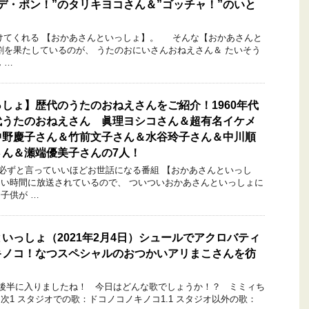
デ・ポン！”のタリキヨコさん＆”ゴッチャ！”のいと
てくれる 【おかあさんといっしょ】。 そんな【おかあさんと
割を果たしているのが、 うたのおにいさんおねえさん＆ たいそう
 …
しょ】歴代のうたのおねえさんをご紹介！1960年代
代うたのおねえさん 眞理ヨシコさん＆超有名イケメ
中野慶子さん＆竹前文子さん＆水谷玲子さん＆中川順
さん＆瀬端優美子さんの7人！
必ずと言っていいほどお世話になる番組 【おかあさんといっし
い時間に放送されているので、 ついついおかあさんといっしょに
子供が …
いっしょ（2021年2月4日）シュールでアクロバティ
キノコ！なつスペシャルのおつかいアリまこさんを彷
後半に入りましたね！ 今日はどんな歌でしょうか！？ ミミィち
次1 スタジオでの歌：ドコノコノキノコ1.1 スタジオ以外の歌：