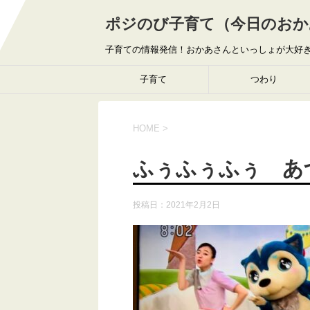
ポジのび子育て（今日のおか
子育ての情報発信！おかあさんといっしょが大好
子育て
つわり
HOME
>
ふぅふぅふぅ あ
投稿日：
2021年2月2日