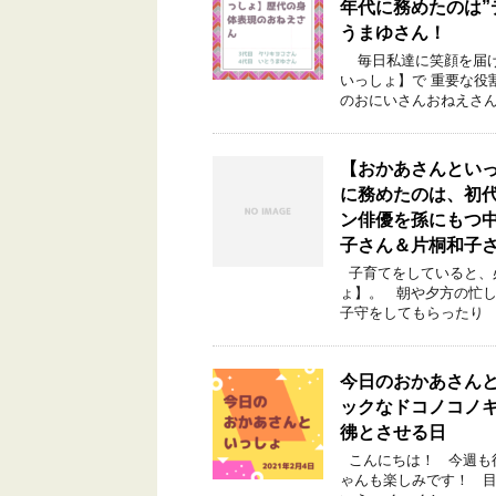
年代に務めたのは”
うまゆさん！
毎日私達に笑顔を届け
いっしょ】で 重要な役
のおにいさんおねえさん
【おかあさんといっ
に務めたのは、初
ン俳優を孫にもつ
子さん＆片桐和子
子育てをしていると、
ょ】。 朝や夕方の忙し
子守をしてもらったり 
今日のおかあさんと
ックなドコノコノ
彿とさせる日
こんにちは！ 今週も
ゃんも楽しみです！ 目