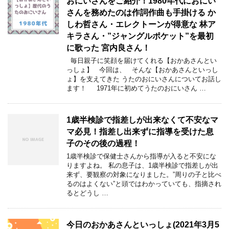
おにいさんをご紹介！1980年代におにい
さんを務めたのは作詞作曲も手掛ける か
しわ哲さん・エレクトーンが得意な 林ア
キラさん・”ジャングルポケット”を最初
に歌った 宮内良さん！
毎日親子に笑顔を届けてくれる【おかあさんとい
っしょ】 今回は、 そんな【おかあさんといっし
ょ】を支えてきた うたのおにいさんについてお話し
ます！ 1971年に初めてうたのおにいさん …
1歳半検診で指差しが出来なくて不安なマ
マ必見！指差し出来ずに指導を受けた息
子のその後の過程！
1歳半検診で保健士さんから指導が入ると不安にな
りますよね。 私の息子は、1歳半検診で指差しが出
来ず、要観察の対象になりました。”周りの子と比べ
るのはよくない”と頭ではわかっていても、指摘され
るとどうし …
今日のおかあさんといっしょ(2021年3月5