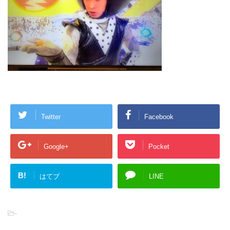
Twitter
Facebook
Google+
Pocket
B!
はてブ
LINE
-