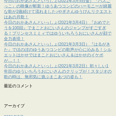
今日のおかあさんといっしょ(2021年3月5日金）『バスご
っこ』の映像が斬新！ゆうあつコンビのハーモニーが綺麗
な歌が2曲続けて流れました♪やぎさんゆうびんリクエスト
はあの月歌！
今日のおかあさんといっしょ(2021年3月4日）『おめでと
うを100回』でまことおにいさんのジャンプがすごすぎ
る！プリンセスミミィではゆういちろうおにいさんが顔で
全力表現！
今日のおかあさんといっしょ(2021年3月3日）『はるがき
た』でほのぼのゆうあつコンビの歌声が心に沁みる！シル
エットはかせではまことおにいさん＆はかせのイケボ
が…！！
今日のおかあさんといっしょ(2021年3月2日）初々しい1
年目のゆういちろうおにいさんのクリップが！スタジオの
歌の時は、無邪気に遊ぶまこあづの姿も！
最近のコメント
アーカイブ