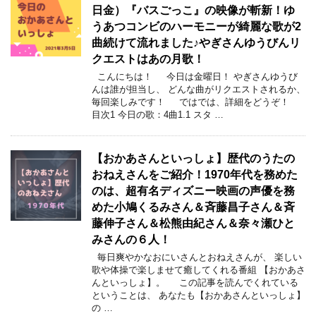
日金）『バスごっこ』の映像が斬新！ゆ
うあつコンビのハーモニーが綺麗な歌が2
曲続けて流れました♪やぎさんゆうびんリ
クエストはあの月歌！
こんにちは！ 今日は金曜日！ やぎさんゆうび
んは誰が担当し、 どんな曲がリクエストされるか、
毎回楽しみです！ ではでは、詳細をどうぞ！
目次1 今日の歌：4曲1.1 スタ …
【おかあさんといっしょ】歴代のうたの
おねえさんをご紹介！1970年代を務めた
のは、超有名ディズニー映画の声優を務
めた小鳩くるみさん＆斉藤昌子さん＆斉
藤伸子さん＆松熊由紀さん＆奈々瀬ひと
みさんの６人！
毎日爽やかなおにいさんとおねえさんが、 楽しい
歌や体操で楽しませて癒してくれる番組 【おかあさ
んといっしょ】。 この記事を読んでくれている
ということは、 あなたも【おかあさんといっしょ】
の …