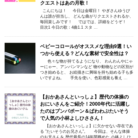
クエストはあの月歌！
こんにちは！ 今日は金曜日！ やぎさんゆうび
んは誰が担当し、 どんな曲がリクエストされるか、
毎回楽しみです！ ではでは、詳細をどうぞ！
目次1 今日の歌：4曲1.1 スタ …
ベビーコロールがオススメな理由9選！い
つから使える？どんな素材で安全性は？
色々な物が持てるようになり、 わんわんやにゃ
ーにゃー、アンパンマンなど 物や動物などの区別が
つき始めると、 お絵描きに興味を持ち始める子も多
いですよね。 手先を使い、色彩感覚も養え …
【おかあさんといっしょ】歴代の体操の
おにいさんをご紹介！2000年代に活躍し
たのはブンバボーン＆ぱわわぷたいそう
で人気の小林よしひささん！
【おかあさんといっしょ】に欠かせない存在であ
る ”たいそうのお兄さん”。 今回は、そんな体操
のお兄さんを 歴代最長の14年間務めた 小林よしひ