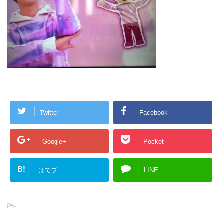
Twitter
Facebook
Google+
Pocket
B!
はてブ
LINE
-