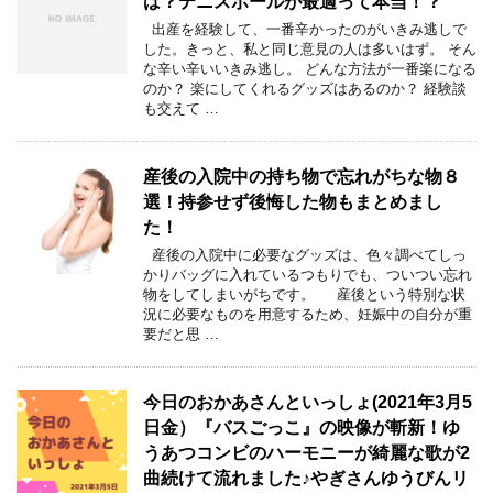
は？テニスボールが最適って本当！？
出産を経験して、一番辛かったのがいきみ逃しで
した。きっと、私と同じ意見の人は多いはず。 そん
な辛い辛いいきみ逃し。 どんな方法が一番楽になる
のか？ 楽にしてくれるグッズはあるのか？ 経験談
も交えて …
産後の入院中の持ち物で忘れがちな物８
選！持参せず後悔した物もまとめまし
た！
産後の入院中に必要なグッズは、色々調べてしっ
かりバッグに入れているつもりでも、ついつい忘れ
物をしてしまいがちです。 産後という特別な状
況に必要なものを用意するため、妊娠中の自分が重
要だと思 …
今日のおかあさんといっしょ(2021年3月5
日金）『バスごっこ』の映像が斬新！ゆ
うあつコンビのハーモニーが綺麗な歌が2
曲続けて流れました♪やぎさんゆうびんリ