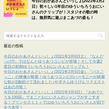
今日のおかあさんといっしょ(2021年3月2
日）初々しい1年目のゆういちろうおにい
さんのクリップが！スタジオの歌の時
は、無邪気に遊ぶまこあづの姿も！
最近の投稿
今日のおかあさんといっしょ(2021年3月6日土）『なんだ
っけ!?』ではなんとゆうあつコンビが登場！そして今週2
度目の初期ゆういちろうおにいさんクリップも！
今日のおかあさんといっしょ(2021年3月5日金）『バスご
っこ』の映像が斬新！ゆうあつコンビのハーモニーが綺麗
な歌が2曲続けて流れました♪やぎさんゆうびんリクエスト
はあの月歌！
今日のおかあさんといっしょ(2021年3月4日）『おめでと
うを100回』でまことおにいさんのジャンプがすごすぎ
る！プリンセスミミィではゆういちろうおにいさんが顔で
全力表現！