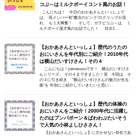
コぷ～はミルクボーイコント風のお話！
こんにちは！ 今日のおかあさんといっしょで
は、 現メンバー初”魔法のピンク”のクリップが流
れ、 もう大興奮！ そして、ガラピコぷ～は、 ミ
ルクボーイ漫才風のお話でした！ 目次1 …
【おかあさんといっしょ】歴代のうたの
おにいさんを年代別にご紹介！2010年代
は横山だいすけさん！その４
こんにちは！yamasuzuです！ 横山だいすけさ
んシリーズ、 その４まできました！笑 今回は、そ
の３に引き続き、 ”横山だいすけさんの魅力が光る
曲”を 年別にご紹介していきたいと思い …
【おかあさんといっしょ】歴代の体操の
おにいさんをご紹介！2000年代に活躍し
たのはブンバボーン＆ぱわわぷたいそう
で人気の小林よしひささん！
【おかあさんといっしょ】に欠かせない存在であ