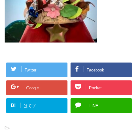
Twitter
Facebook
Google+
Pocket
B!
はてブ
LINE
-