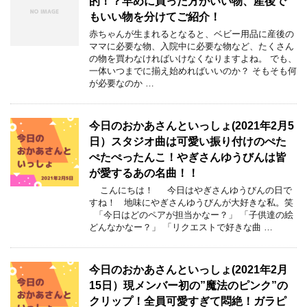
的！？早めに買った方がいい物、産後で
もいい物を分けてご紹介！
赤ちゃんが生まれるとなると、ベビー用品に産後の
ママに必要な物、入院中に必要な物など、たくさん
の物を買わなければいけなくなりますよね。 でも、
一体いつまでに揃え始めればいいのか？ そもそも何
が必要なのか …
今日のおかあさんといっしょ(2021年2月5
日）スタジオ曲は可愛い振り付けのぺた
ぺたぺったんこ！やぎさんゆうびんは皆
が愛するあの名曲！！
こんにちは！ 今日はやぎさんゆうびんの日で
すね！ 地味にやぎさんゆうびんが大好きな私。笑
「今日はどのペアが担当かなー？」 「子供達の絵
どんなかなー？」 「リクエストで好きな曲 …
今日のおかあさんといっしょ(2021年2月
15日）現メンバー初の”魔法のピンク”の
クリップ！全員可愛すぎて悶絶！ガラピ