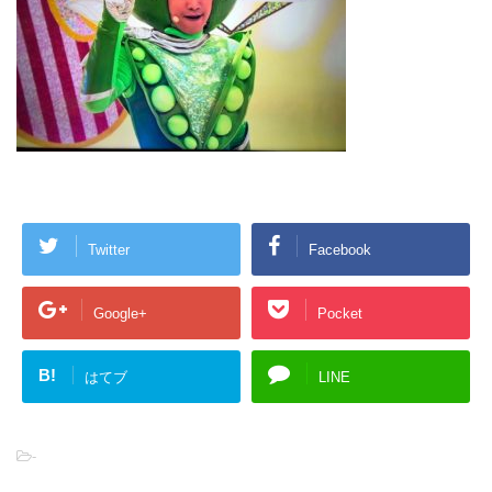
Twitter
Facebook
Google+
Pocket
B!
はてブ
LINE
-