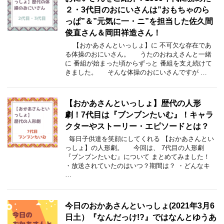
２・3代目のおにいさんは”おもちゃのら
っぱ”＆”元気に一・ニ”を担当した佐久間
俊直さん＆岡田祥造さん！
【おかあさんといっしょ】に 不可欠な存在であ
る体操のおにいさん。 うたのおねえさんと一緒
に 番組が始まった頃からずっと 番組を支え続けて
きました。 そんな体操のおにいさんですが …
【おかあさんといっしょ】歴代の人形
劇！7代目は『ブンブンたいむ』！キャラ
クターやストーリー・エピソードとは？
毎日子供達を笑顔にしてくれる 【おかあさんとい
っしょ】の人形劇。 今回は、 7代目の人形劇
『ブンブンたいむ』について まとめてみました！
・放送されていたのはいつ？期間は？ ・どんなキ
…
今日のおかあさんといっしょ(2021年3月6
日土）『なんだっけ!?』ではなんとゆうあ