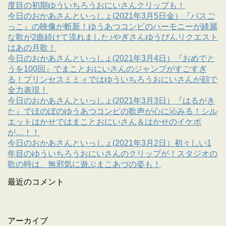
度目の初期ゆういちろうおにいさんクリップも！
今日のおかあさんといっしょ(2021年3月5日金）『バスご
っこ』の映像が斬新！ゆうあつコンビのハーモニーが綺麗
な歌が2曲続けて流れました♪やぎさんゆうびんリクエスト
はあの月歌！
今日のおかあさんといっしょ(2021年3月4日）『おめでと
うを100回』でまことおにいさんのジャンプがすごすぎ
る！プリンセスミミィではゆういちろうおにいさんが顔で
全力表現！
今日のおかあさんといっしょ(2021年3月3日）『はるがき
た』でほのぼのゆうあつコンビの歌声が心に沁みる！シル
エットはかせではまことおにいさん＆はかせのイケボ
が…！！
今日のおかあさんといっしょ(2021年3月2日）初々しい1
年目のゆういちろうおにいさんのクリップが！スタジオの
歌の時は、無邪気に遊ぶまこあづの姿も！
最近のコメント
アーカイブ