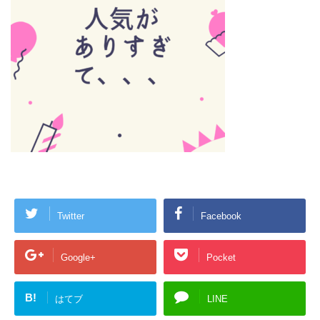
Twitter
Facebook
Google+
Pocket
B!
はてブ
LINE