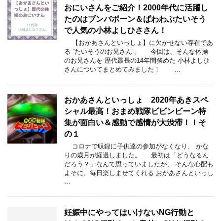
おにいさんをご紹介！2000年代に活躍し
たのはブンバボーン＆ぱわわぷたいそう
で人気の小林よしひささん！
【おかあさんといっしょ】に欠かせない存在であ
る ”たいそうのお兄さん”。 今回は、そんな体操
のお兄さんを 歴代最長の14年間務めた 小林よしひ
さんについてまとめてみました！ …
おかあさんといっしょ 2020年あきスペ
シャル最高！おまめ戦隊ビビンビーン特
集が面白い＆感動で感情が大渋滞！！そ
の１
コロナで収録に子供達の参加がなくなり、 かな
りの歳月が経過しました。 最初は「どうなるん
だろう？」なんて思っていましたが、 そんな心配も
よそに、毎日楽しませてくれる おかあさんといっし
…
妊娠中にやってはいけないNG行動と