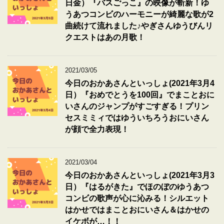
日金）『バスごっこ』の映像が斬新！ゆ
うあつコンビのハーモニーが綺麗な歌が2
曲続けて流れました♪やぎさんゆうびんリ
クエストはあの月歌！
2021/03/05
今日のおかあさんといっしょ(2021年3月4
日）『おめでとうを100回』でまことおに
いさんのジャンプがすごすぎる！プリン
セスミミィではゆういちろうおにいさん
が顔で全力表現！
2021/03/04
今日のおかあさんといっしょ(2021年3月3
日）『はるがきた』でほのぼのゆうあつ
コンビの歌声が心に沁みる！シルエット
はかせではまことおにいさん＆はかせの
イケボが…！！