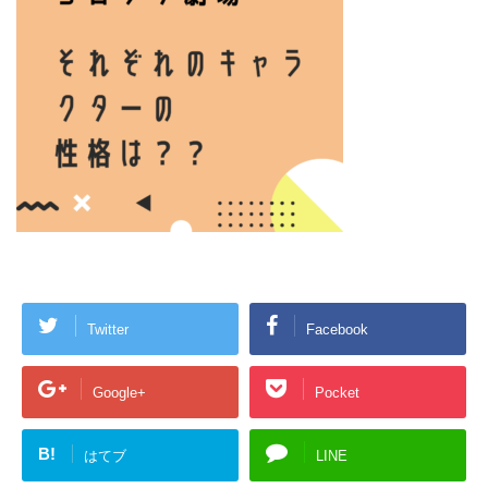
Twitter
Facebook
Google+
Pocket
B!
はてブ
LINE