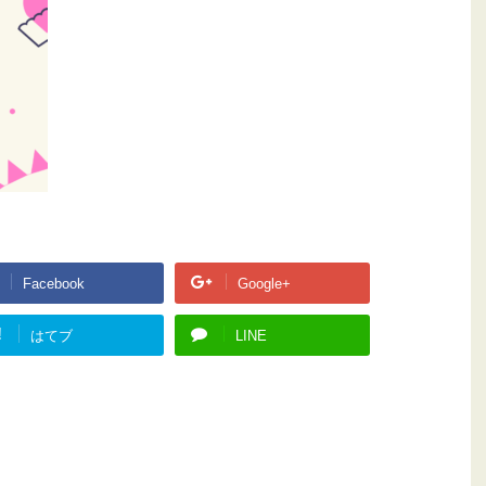
Facebook
Google+
!
はてブ
LINE