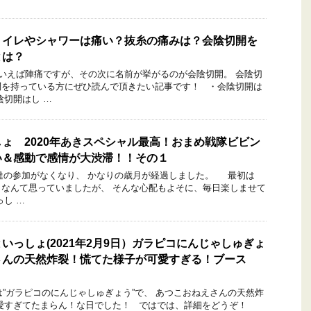
トイレやシャワーは痛い？抜糸の痛みは？会陰切開を
とは？
いえば陣痛ですが、その次に名前が挙がるのが会陰切開。 会陰切
問を持っている方にぜひ読んで頂きたい記事です！ ・会陰切開は
陰切開はし …
ょ 2020年あきスペシャル最高！おまめ戦隊ビビン
い＆感動で感情が大渋滞！！その１
の参加がなくなり、 かなりの歳月が経過しました。 最初は
なんて思っていましたが、 そんな心配もよそに、毎日楽しませて
っし …
いっしょ(2021年2月9日）ガラピコにんじゃしゅぎょ
さんの天然炸裂！慌てた様子が可愛すぎる！ブース
！
ガラピコのにんじゃしゅぎょう”で、 あつこおねえさんの天然炸
可愛すぎてたまらん！な日でした！ ではでは、詳細をどうぞ！