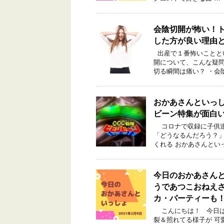
会陰切開が怖い！
した方が良い理由
出産で１番怖いことと
開について、こんな疑
切る瞬間は痛い？ ・会
おかあさんといっし
ビーン特集が面白
コロナで収録に子供達
「どうなるんだろう？」
くれる おかあさんとい
今日のおかあさんと
うであつこおねえ
カ・パーティーも
こんにちは！ 今日は”
裂＆照れてる様子が 