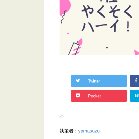
Twitter
B
Pocket
-
執筆者：
yamasuzu