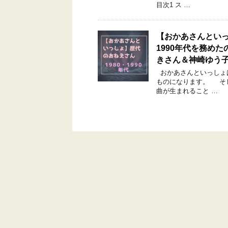
目次1 ス …
【おかあさんといっ
1990年代を務め
きさん＆神崎ゆう子
おかあさんといっしょは
ものになります。 そし
曲が生まれること …