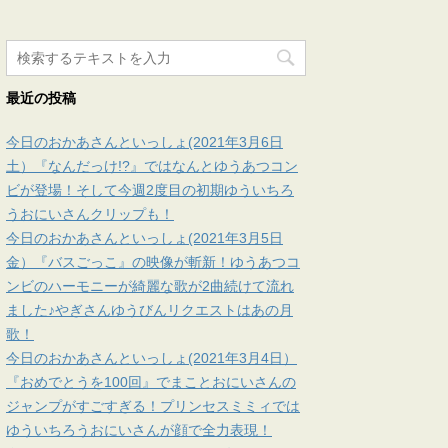
最近の投稿
今日のおかあさんといっしょ(2021年3月6日
土）『なんだっけ!?』ではなんとゆうあつコン
ビが登場！そして今週2度目の初期ゆういちろ
うおにいさんクリップも！
今日のおかあさんといっしょ(2021年3月5日
金）『バスごっこ』の映像が斬新！ゆうあつコ
ンビのハーモニーが綺麗な歌が2曲続けて流れ
ました♪やぎさんゆうびんリクエストはあの月
歌！
今日のおかあさんといっしょ(2021年3月4日）
『おめでとうを100回』でまことおにいさんの
ジャンプがすごすぎる！プリンセスミミィでは
ゆういちろうおにいさんが顔で全力表現！