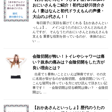
おにいさんをご紹介！初代は砂川啓介さ
ん！妻はなんと初代ドラえもんの声優・
大山のぶ代さん！！
毎日親子に笑顔を届けてくれる【おかあさんとい
っしょ】。 メインはうたのおにいさんとおねえさ
んですが、 そんなうたのおにいさんとおねえさんを
支える 重要な役割を担っているのが、 体操のおに
い …
会陰切開が怖い！トイレやシャワーは痛
い？抜糸の痛みは？会陰切開をした方が
良い理由とは？
出産で１番怖いことといえば陣痛ですが、その次
に名前が挙がるのが会陰切開。 会陰切開について、
こんな疑問を持っている方にぜひ読んで頂きたい記
事です！ ・会陰切開は切る瞬間は痛い？ ・会陰切
開はし …
【おかあさんといっしょ】歴代のうたの