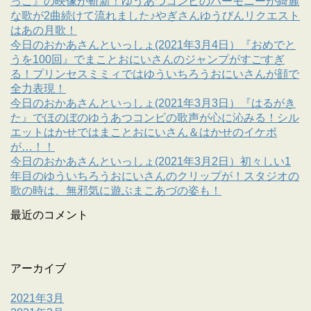
っこ』の映像が斬新！ゆうあつコンビのハーモニーが綺麗
な歌が2曲続けて流れました♪やぎさんゆうびんリクエスト
はあの月歌！
今日のおかあさんといっしょ(2021年3月4日）『おめでと
うを100回』でまことおにいさんのジャンプがすごすぎ
る！プリンセスミミィではゆういちろうおにいさんが顔で
全力表現！
今日のおかあさんといっしょ(2021年3月3日）『はるがき
た』でほのぼのゆうあつコンビの歌声が心に沁みる！シル
エットはかせではまことおにいさん＆はかせのイケボ
が…！！
今日のおかあさんといっしょ(2021年3月2日）初々しい1
年目のゆういちろうおにいさんのクリップが！スタジオの
歌の時は、無邪気に遊ぶまこあづの姿も！
最近のコメント
アーカイブ
2021年3月