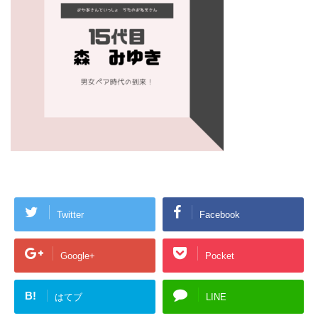
Twitter
Facebook
Google+
Pocket
B!
はてブ
LINE