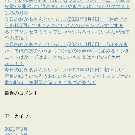
っこ』の映像が斬新！ゆうあつコンビのハーモニーが綺麗
な歌が2曲続けて流れました♪やぎさんゆうびんリクエスト
はあの月歌！
今日のおかあさんといっしょ(2021年3月4日）『おめでと
うを100回』でまことおにいさんのジャンプがすごすぎ
る！プリンセスミミィではゆういちろうおにいさんが顔で
全力表現！
今日のおかあさんといっしょ(2021年3月3日）『はるがき
た』でほのぼのゆうあつコンビの歌声が心に沁みる！シル
エットはかせではまことおにいさん＆はかせのイケボ
が…！！
今日のおかあさんといっしょ(2021年3月2日）初々しい1
年目のゆういちろうおにいさんのクリップが！スタジオの
歌の時は、無邪気に遊ぶまこあづの姿も！
最近のコメント
アーカイブ
2021年3月