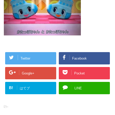
Twitter
Facebook
Google+
Pocket
B!
はてブ
LINE
-