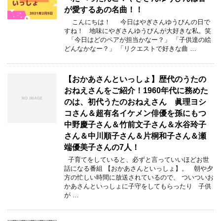
が愛するあの名曲！！
こんにちは！ 今日はやぎさんゆうびんの日で
すね！ 地味にやぎさんゆうびんが大好きな私。笑
「今日はどのペアが担当かなー？」 「子供達の絵
どんなかなー？」 「リクエストで好きな曲 …
【おかあさんといっしょ】歴代のうたの
おねえさんをご紹介！1960年代に務めた
のは、初代うたのおねえさん 眞理ヨシ
コさん＆超有名イケメン俳優を孫にもつ
中野慶子さん＆竹前文子さん＆水谷玲子
さん＆中川順子さん＆片桐和子さん＆瀬
端優美子さんの7人！
子育てをしていると、必ずと言っていいほどお世
話になる番組 【おかあさんといっしょ】。 朝や夕
方の忙しい時間に放送されているので、 ついついお
かあさんといっしょに子守をしてもらったり 子供
が …