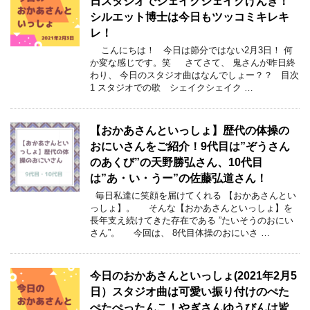
日スタジオでシェイクシェイクげんき！
シルエット博士は今日もツッコミキレキ
レ！
こんにちは！ 今日は節分ではない2月3日！ 何
か変な感じです。笑 さてさて、 鬼さんが昨日終
わり、 今日のスタジオ曲はなんでしょー？？ 目次
1 スタジオでの歌 シェイクシェイク …
【おかあさんといっしょ】歴代の体操の
おにいさんをご紹介！9代目は”ぞうさん
のあくび”の天野勝弘さん、10代目
は”あ・い・うー”の佐藤弘道さん！
毎日私達に笑顔を届けてくれる 【おかあさんとい
っしょ】。 そんな【おかあさんといっしょ】を
長年支え続けてきた存在である ”たいそうのおにい
さん”。 今回は、 8代目体操のおにいさ …
今日のおかあさんといっしょ(2021年2月5
日）スタジオ曲は可愛い振り付けのぺた
ぺたぺったんこ！やぎさんゆうびんは皆