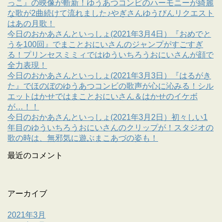
っこ』の映像が斬新！ゆうあつコンビのハーモニーが綺麗
な歌が2曲続けて流れました♪やぎさんゆうびんリクエスト
はあの月歌！
今日のおかあさんといっしょ(2021年3月4日）『おめでと
うを100回』でまことおにいさんのジャンプがすごすぎ
る！プリンセスミミィではゆういちろうおにいさんが顔で
全力表現！
今日のおかあさんといっしょ(2021年3月3日）『はるがき
た』でほのぼのゆうあつコンビの歌声が心に沁みる！シル
エットはかせではまことおにいさん＆はかせのイケボ
が…！！
今日のおかあさんといっしょ(2021年3月2日）初々しい1
年目のゆういちろうおにいさんのクリップが！スタジオの
歌の時は、無邪気に遊ぶまこあづの姿も！
最近のコメント
アーカイブ
2021年3月