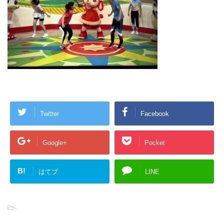
Twitter
Facebook
Google+
Pocket
B!
はてブ
LINE
-