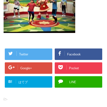
Twitter
Facebook
Google+
Pocket
B!
はてブ
LINE
-