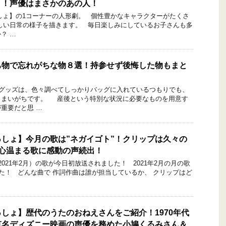
」！声優はまさかのあの人！
ょ】の1コーナーの人形劇。 個性豊かなキャラクターがたくさ
しい日常の様子を描きます。 毎日楽しみにしているお子さんも多
？ …
ち物で忘れがちな物８選！持参せず後悔した物もまと
グッズは、色々調べてしっかりバッグに入れているつもりでも、
しまいがちです。 産後という特別な状況に必要なものを用意す
重要だと思 …
しょ】今月の歌は”ネガイゴト”！クリップは久々の
！心温まる歌に感動の声続出！
021年2月）の歌が今日初放送されました！ 2021年2月の月の歌
した！ どんな曲で 作詞作曲は誰が担当しているか、 クリップはど
しょ】歴代のうたのおねえさんをご紹介！1970年代
有名ディズニー映画の声優を務めた小鳩くるみさん＆