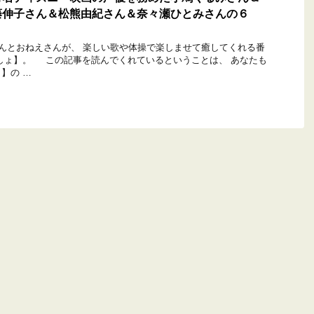
藤伸子さん＆松熊由紀さん＆奈々瀬ひとみさんの６
んとおねえさんが、 楽しい歌や体操で楽しませて癒してくれる番
しょ】。 この記事を読んでくれているということは、 あなたも
】の …