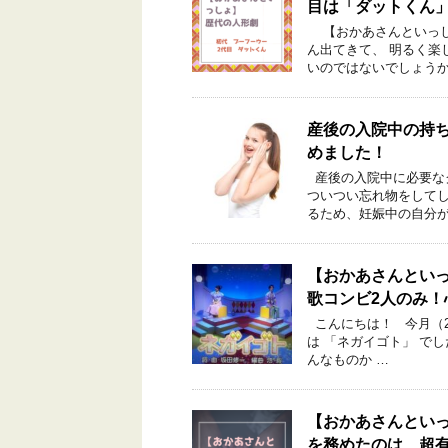
目は「ダットくん
【おかあさんといっし
ん出てきて、 明るく楽
いのではないでしょうか
産後の入院中の持
めました！
産後の入院中に必要な
ついつい忘れ物をして
るため、妊娠中の自分が
【おかあさんといっ
歌コンビ2人のみ
こんにちは！ 今月（2
は 「ネガイゴト」 で
んなものか …
【おかあさんといっ
を務めたのは、超