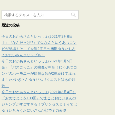
最近の投稿
今日のおかあさんといっしょ(2021年3月6日
土）『なんだっけ!?』ではなんとゆうあつコン
ビが登場！そして今週2度目の初期ゆういちろ
うおにいさんクリップも！
今日のおかあさんといっしょ(2021年3月5日
金）『バスごっこ』の映像が斬新！ゆうあつコ
ンビのハーモニーが綺麗な歌が2曲続けて流れ
ました♪やぎさんゆうびんリクエストはあの月
歌！
今日のおかあさんといっしょ(2021年3月4日）
『おめでとうを100回』でまことおにいさんの
ジャンプがすごすぎる！プリンセスミミィでは
ゆういちろうおにいさんが顔で全力表現！