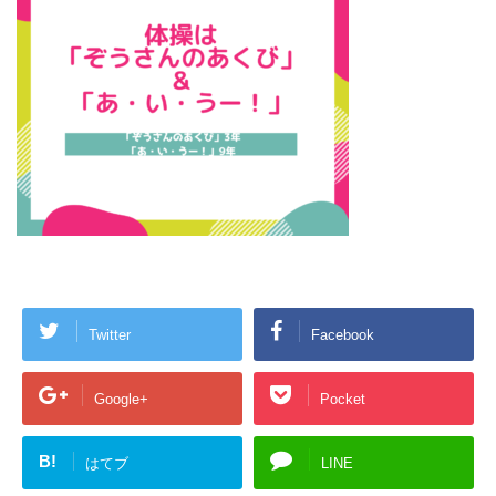
Twitter
Facebook
Google+
Pocket
B!
はてブ
LINE