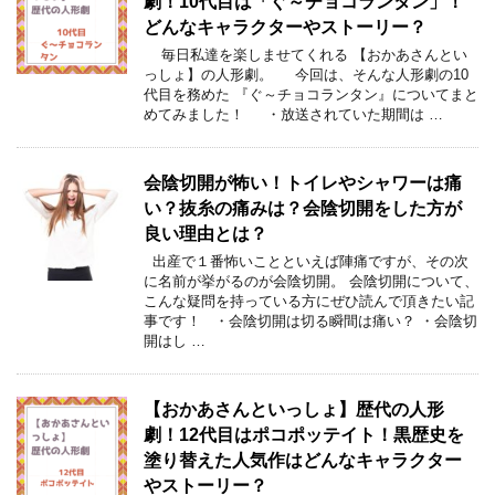
劇！10代目は「ぐ～チョコランタン」！
どんなキャラクターやストーリー？
毎日私達を楽しませてくれる 【おかあさんとい
っしょ】の人形劇。 今回は、そんな人形劇の10
代目を務めた 『ぐ～チョコランタン』についてまと
めてみました！ ・放送されていた期間は …
会陰切開が怖い！トイレやシャワーは痛
い？抜糸の痛みは？会陰切開をした方が
良い理由とは？
出産で１番怖いことといえば陣痛ですが、その次
に名前が挙がるのが会陰切開。 会陰切開について、
こんな疑問を持っている方にぜひ読んで頂きたい記
事です！ ・会陰切開は切る瞬間は痛い？ ・会陰切
開はし …
【おかあさんといっしょ】歴代の人形
劇！12代目はポコポッテイト！黒歴史を
塗り替えた人気作はどんなキャラクター
やストーリー？