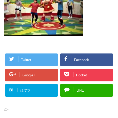
Twitter
Facebook
Google+
Pocket
B!
はてブ
LINE
-