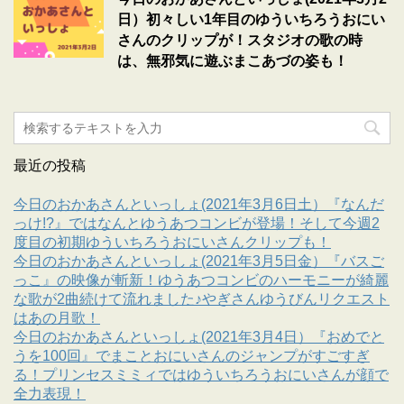
日）初々しい1年目のゆういちろうおにい
さんのクリップが！スタジオの歌の時
は、無邪気に遊ぶまこあづの姿も！
最近の投稿
今日のおかあさんといっしょ(2021年3月6日土）『なんだ
っけ!?』ではなんとゆうあつコンビが登場！そして今週2
度目の初期ゆういちろうおにいさんクリップも！
今日のおかあさんといっしょ(2021年3月5日金）『バスご
っこ』の映像が斬新！ゆうあつコンビのハーモニーが綺麗
な歌が2曲続けて流れました♪やぎさんゆうびんリクエスト
はあの月歌！
今日のおかあさんといっしょ(2021年3月4日）『おめでと
うを100回』でまことおにいさんのジャンプがすごすぎ
る！プリンセスミミィではゆういちろうおにいさんが顔で
全力表現！