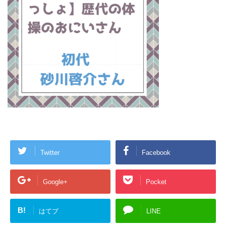
Twitter
Facebook
Google+
Pocket
B!
はてブ
LINE