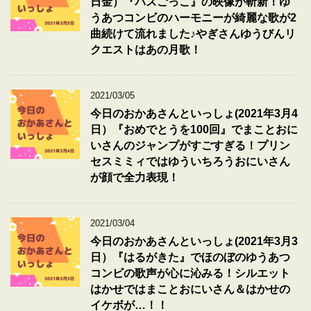
日金）『バスごっこ』の映像が斬新！ゆ
うあつコンビのハーモニーが綺麗な歌が2
曲続けて流れました♪やぎさんゆうびんリ
クエストはあの月歌！
2021/03/05
今日のおかあさんといっしょ(2021年3月4
日）『おめでとうを100回』でまことおに
いさんのジャンプがすごすぎる！プリン
セスミミィではゆういちろうおにいさん
が顔で全力表現！
2021/03/04
今日のおかあさんといっしょ(2021年3月3
日）『はるがきた』でほのぼのゆうあつ
コンビの歌声が心に沁みる！シルエット
はかせではまことおにいさん＆はかせの
イケボが…！！