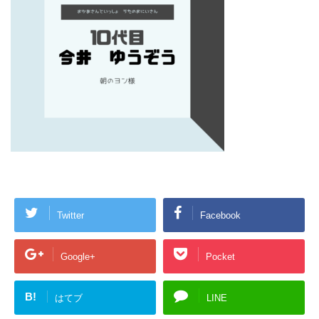
Twitter
Facebook
Google+
Pocket
B!
はてブ
LINE