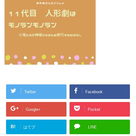
Twitter
Facebook
Google+
Pocket
B!
はてブ
LINE