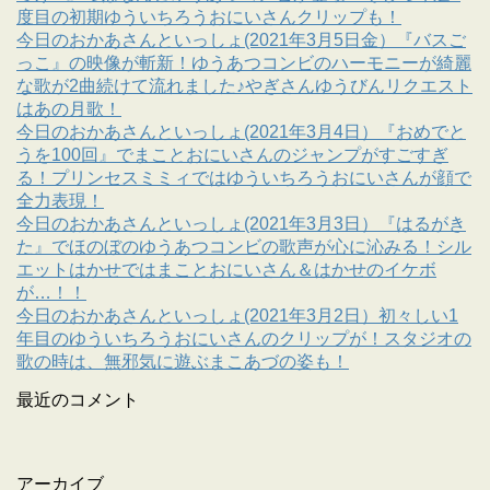
度目の初期ゆういちろうおにいさんクリップも！
今日のおかあさんといっしょ(2021年3月5日金）『バスご
っこ』の映像が斬新！ゆうあつコンビのハーモニーが綺麗
な歌が2曲続けて流れました♪やぎさんゆうびんリクエスト
はあの月歌！
今日のおかあさんといっしょ(2021年3月4日）『おめでと
うを100回』でまことおにいさんのジャンプがすごすぎ
る！プリンセスミミィではゆういちろうおにいさんが顔で
全力表現！
今日のおかあさんといっしょ(2021年3月3日）『はるがき
た』でほのぼのゆうあつコンビの歌声が心に沁みる！シル
エットはかせではまことおにいさん＆はかせのイケボ
が…！！
今日のおかあさんといっしょ(2021年3月2日）初々しい1
年目のゆういちろうおにいさんのクリップが！スタジオの
歌の時は、無邪気に遊ぶまこあづの姿も！
最近のコメント
アーカイブ