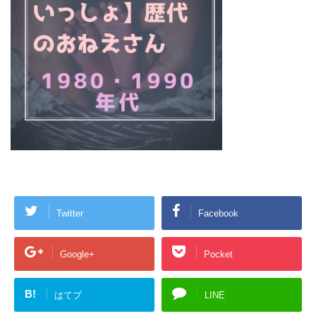
Twitter
Facebook
Google+
Pocket
B!
はてブ
LINE