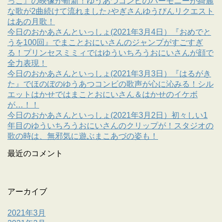
っこ』の映像が斬新！ゆうあつコンビのハーモニーが綺麗
な歌が2曲続けて流れました♪やぎさんゆうびんリクエスト
はあの月歌！
今日のおかあさんといっしょ(2021年3月4日）『おめでと
うを100回』でまことおにいさんのジャンプがすごすぎ
る！プリンセスミミィではゆういちろうおにいさんが顔で
全力表現！
今日のおかあさんといっしょ(2021年3月3日）『はるがき
た』でほのぼのゆうあつコンビの歌声が心に沁みる！シル
エットはかせではまことおにいさん＆はかせのイケボ
が…！！
今日のおかあさんといっしょ(2021年3月2日）初々しい1
年目のゆういちろうおにいさんのクリップが！スタジオの
歌の時は、無邪気に遊ぶまこあづの姿も！
最近のコメント
アーカイブ
2021年3月